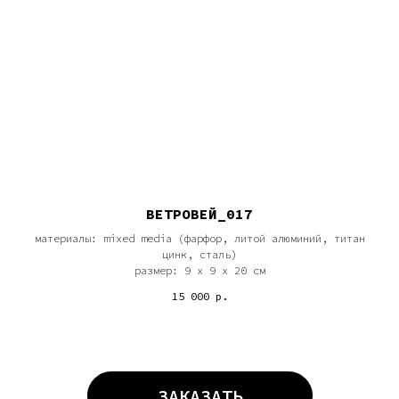
ВЕТРОВЕЙ_017
материалы: mixed media (фарфор, литой алюминий, титан
цинк, сталь)
размер: 9 х 9 х 20 см
15 000
р.
ЗАКАЗАТЬ